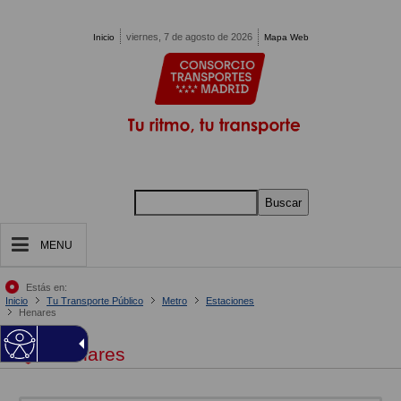
Pasar al contenido principal
viernes, 7 de agosto de 2026
Inicio
Mapa Web
Buscar
MENU
Estás en:
Inicio
Tu Transporte Público
Metro
Estaciones
Henares
Henares