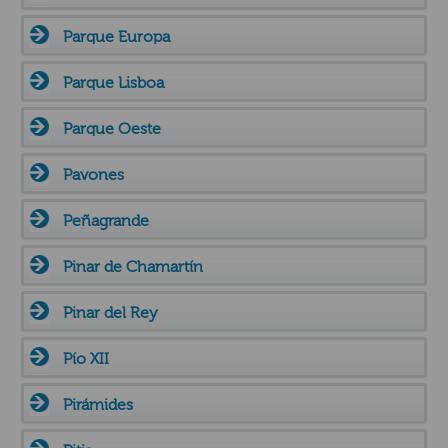
Parque Europa
Parque Lisboa
Parque Oeste
Pavones
Peñagrande
Pinar de Chamartín
Pinar del Rey
Pío XII
Pirámides