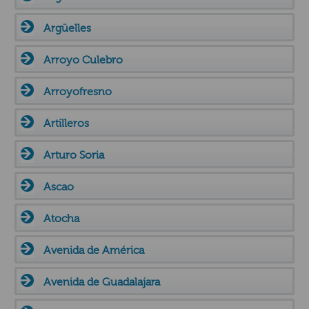
Argüelles
Arroyo Culebro
Arroyofresno
Artilleros
Arturo Soria
Ascao
Atocha
Avenida de América
Avenida de Guadalajara