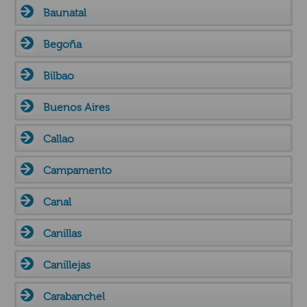
Baunatal
Begoña
Bilbao
Buenos Aires
Callao
Campamento
Canal
Canillas
Canillejas
Carabanchel