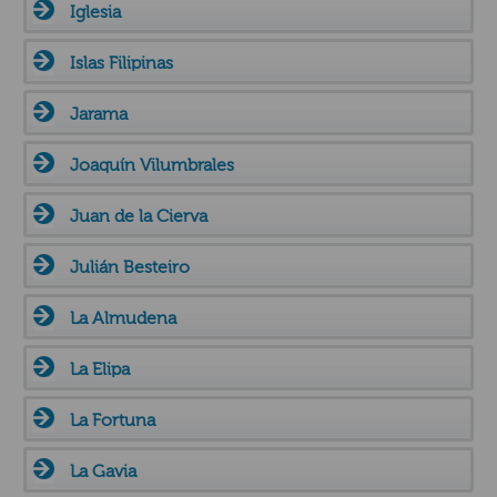
Iglesia
Islas Filipinas
Jarama
Joaquín Vilumbrales
Juan de la Cierva
Julián Besteiro
La Almudena
La Elipa
La Fortuna
La Gavia