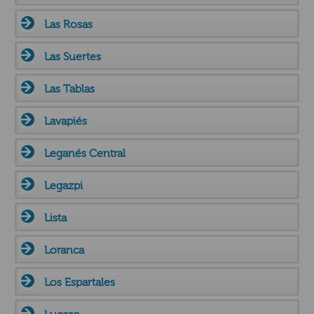
Las Rosas
Las Suertes
Las Tablas
Lavapiés
Leganés Central
Legazpi
Lista
Loranca
Los Espartales