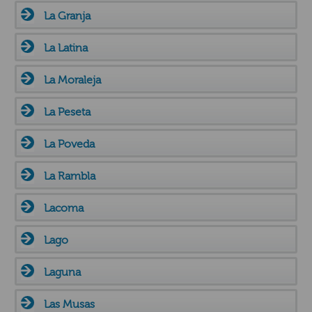
La Granja
La Latina
La Moraleja
La Peseta
La Poveda
La Rambla
Lacoma
Lago
Laguna
Las Musas