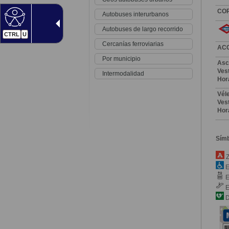
CO
Autobuses interurbanos
Autobuses de largo recorrido
CTRL
U
Cercanías ferroviarias
AC
Por municipio
Asc
Vest
Intermodalidad
Hor
Vél
Vest
Hor
Sím
Z
E
E
E
D