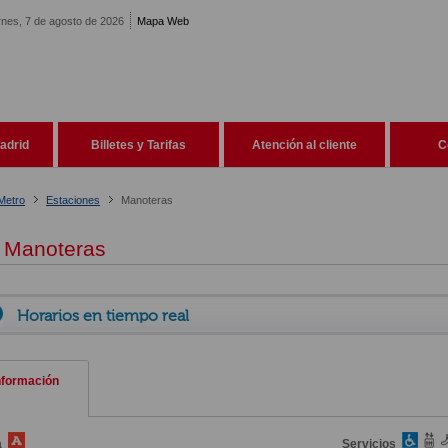
rnes, 7 de agosto de 2026
Mapa Web
adrid
Billetes y Tarifas
Atención al cliente
C
Metro
Estaciones
Manoteras
Manoteras
Horarios en tiempo real
nformación
a
Servicios