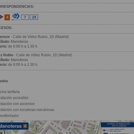
RRESPONDENCIAS:
4
7
29
CESOS:
ensor
- Calle de Vélez Rubio, 1D (Madrid)
íbulo:
Manoteras
ario:
de 6:00 h a 1:30 h
ez Rubio
- Calle de Vélez Rubio, 1D (Madrid)
íbulo:
Manoteras
ario:
de 6:00 h a 1:30 h
bolos
ona tarifaria
stación accesible
stación con ascensor
stación con escaleras mecánicas
esfibrilador