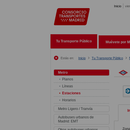
Pasar al contenido principal
Inicio
vie
Tu Transporte Público
Muévete por M
Estás en:
Inicio
Tu Transporte Público
Metro
Planos
Líneas
Estaciones
Horarios
Metro Ligero / Tranvía
I
Autobuses urbanos de
Madrid: EMT
Zon
Otros autobuses urbanos