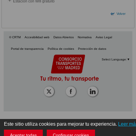
Estación con Wifi gratuito
Volver
© CRTM
Accesibilidad web
Datos Abiertos
Normativa
Aviso Legal
Portal de transparencia
Política de cookies
Protección de datos
Select Language
▼
Este sitio utiliza cookies para mejorar tu experiencia.
Leer má
Aceptar todas
Configurar cookies