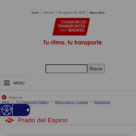
Pasar al contenido principal
viernes, 7 de agosto de 2026
Inicio
Mapa Web
Buscar
MENU
Estás en:
Inicio
Tu Transporte Público
Metro Ligero / Tranvía
Estaciones
Prado del Espino
Prado del Espino