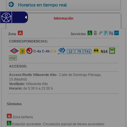
Horarios en tiempo real
Información
Zona
Servicios
CORRESPONDENCIAS:
3
C-4a
C-4b
C-5
22
79
T41
N14
432
ACCESOS:
Acceso Renfe Villaverde Alto
- Calle de Domingo Párraga,
15 (Madrid)
Vestíbulo:
Villaverde Alto
Horario:
de 5:30 h a 23:30 h
Símbolos
Zona tarifaria
Estación accesible. Circulación parcial de trenes accesibles