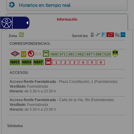
Horarios en tiempo real
Información
Zona
Servicios
CORRESPONDENCIAS:
12
C-5
468
471
491
492
497
498
526
N803
N804
N807
1
2
3
4
5
6
ACCESOS:
Acceso Renfe Fuenlabrada
- Plaza Constitución, 1 (Fuenlabrada)
Vestíbulo:
Fuenlabrada
Horario:
de 5:30 h a 23:30 h
Acceso Renfe Fuenlabrada
- Calle de la Vía, SN (Fuenlabrada)
Vestíbulo:
Fuenlabrada
Horario:
de 5:30 h a 23:30 h
Símbolos