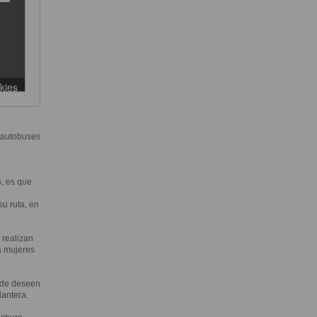
 autobuses
, es que
u ruta, en
 realizan
a mujeres
nde deseen
lantera.