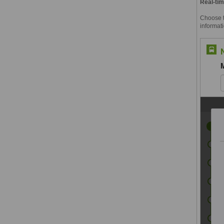
Real-tim
Choose th
informati