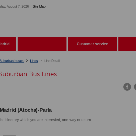
iday, August 7, 2026
Site Map
adrid
Customer service
Suburban buses
Lines
Line Detail
Suburban Bus Lines
Madrid (Atocha)-Parla
he itinerary which you are interested, one-way or return.