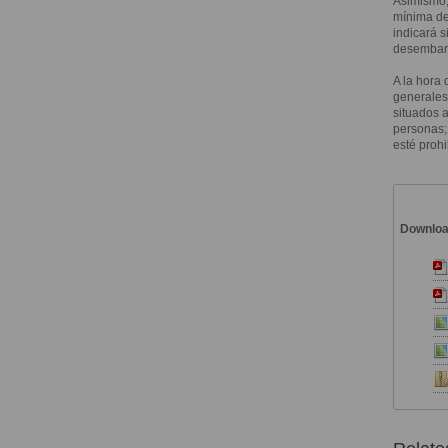
Asimismo,
mínima de 
indicará 
desembarq
A la hora 
generales
situados 
personas; 
esté proh
Downlo