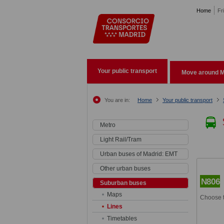
Pasar al contenido principal
Home
Fr
Your public transport
Move around M
You are in:
Home
Your public transport
Metro
Light Rail/Tram
Urban buses of Madrid: EMT
Other urban buses
N806
Suburban buses
Maps
Choose t
Lines
Timetables