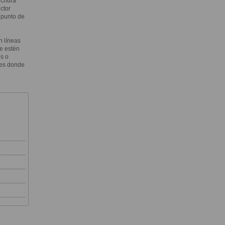
nchura
ctor
 punto de
n líneas
e estén
s o
ares donde