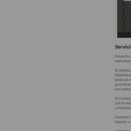
Servic
Proyecto 
interurba
El objetiv
Infraestr
tanto las
garantizar
una ubicac
El Consor
con la máx
y menores 
Deberán c
bajarse y 