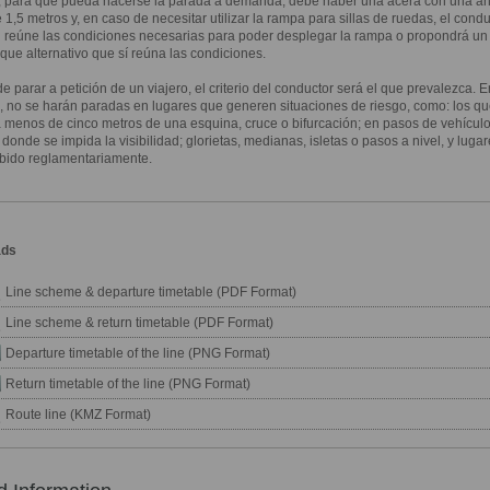
 para que pueda hacerse la parada a demanda, debe haber una acera con una a
1,5 metros y, en caso de necesitar utilizar la rampa para sillas de ruedas, el condu
si reúne las condiciones necesarias para poder desplegar la rampa o propondrá un
ue alternativo que sí reúna las condiciones.
de parar a petición de un viajero, el criterio del conductor será el que prevalezca. E
, no se harán paradas en lugares que generen situaciones de riesgo, como: los qu
a menos de cinco metros de una esquina, cruce o bifurcación; en pasos de vehículo
donde se impida la visibilidad; glorietas, medianas, isletas o pasos a nivel, y lug
ibido reglamentariamente.
ads
Line scheme & departure timetable (PDF Format)
Line scheme & return timetable (PDF Format)
Departure timetable of the line (PNG Format)
Return timetable of the line (PNG Format)
Route line (KMZ Format)