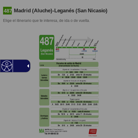
Madrid (Aluche)-Leganés (San Nicasio)
487
Elige el itinerario que te interesa, de ida o de vuelta.