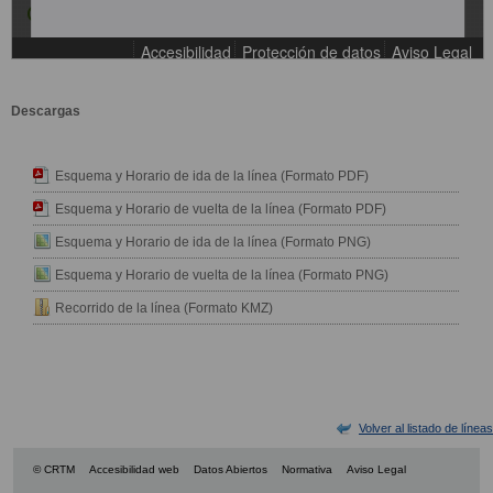
Descargas
Esquema y Horario de ida de la línea (Formato PDF)
Esquema y Horario de vuelta de la línea (Formato PDF)
Esquema y Horario de ida de la línea (Formato PNG)
Esquema y Horario de vuelta de la línea (Formato PNG)
Recorrido de la línea (Formato KMZ)
Volver al listado de líneas
© CRTM
Accesibilidad web
Datos Abiertos
Normativa
Aviso Legal