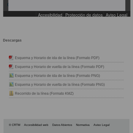
Descargas
Esquema y Horario de ida de la línea (Formato PDF)
Esquema y Horario de vuelta de la línea (Formato PDF)
Esquema y Horario de ida de la línea (Formato PNG)
Esquema y Horario de vuelta de la línea (Formato PNG)
Recorrido de la línea (Formato KMZ)
© CRTM
Accesibilidad web
Datos Abiertos
Normativa
Aviso Legal