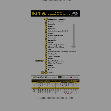
Horario de vuelta de la línea