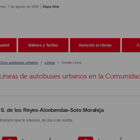
rnes, 7 de agosto de 2026
Mapa Web
adrid
Billetes y Tarifas
Atención al cliente
C
Otros autobuses urbanos
Líneas
Detalle Línea
Líneas de autobuses urbanos en la Comunida
 S. de los Reyes-Alcobendas-Soto Moraleja
itinerario que te interesa, de ida o de vuelta.