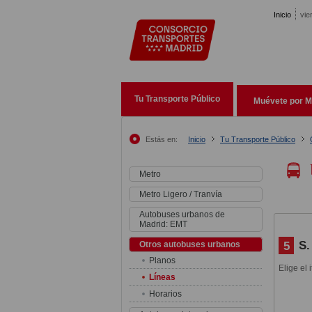
Pasar al contenido principal
Inicio
vie
Tu Transporte Público
Muévete por M
Estás en:
Inicio
Tu Transporte Público
Metro
Metro Ligero / Tranvía
Autobuses urbanos de
Madrid: EMT
S.
5
Otros autobuses urbanos
Planos
Elige el 
Líneas
Horarios