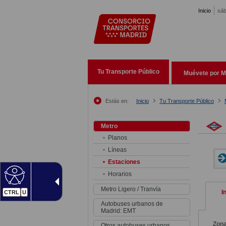
Pasar al contenido principal
Inicio
sáb
Tu Transporte Público
Muévete por M
Estás en:
Inicio
Tu Transporte Público
Metro
Planos
Líneas
Estaciones
Horarios
Metro Ligero / Tranvía
I
CTRL
U
Autobuses urbanos de
Madrid: EMT
Zon
Otros autobuses urbanos