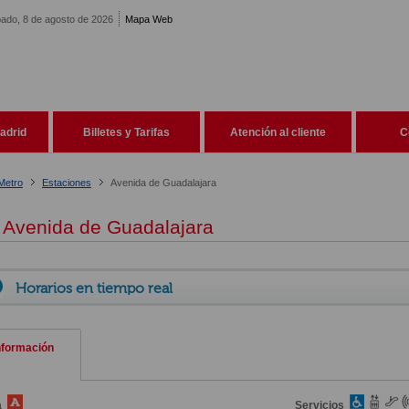
ado, 8 de agosto de 2026
Mapa Web
adrid
Billetes y Tarifas
Atención al cliente
C
Metro
Estaciones
Avenida de Guadalajara
Avenida de Guadalajara
Horarios en tiempo real
nformación
a
Servicios