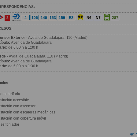
RRESPONDENCIAS:
2
4
106
140
153
159
E2
N6
N7
287
CESOS:
ensor Exterior
- Avda. de Guadalajara, 110 (Madrid)
íbulo:
Avenida de Guadalajara
ario:
de 6:00 h a 1:30 h
sde
- Avda. de Guadalajara, 110 (Madrid)
íbulo:
Avenida de Guadalajara
ario:
de 6:00 h a 1:30 h
bolos
ona tarifaria
stación accesible
stación con ascensor
stación con escaleras mecánicas
stación con cobertura móvil
esfibrilador