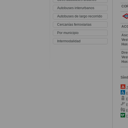
CO
Autobuses interurbanos
Autobuses de largo recorrido
Cercanías ferroviarias
AC
Por municipio
Asc
Vest
Intermodalidad
Hor
Dre
Vest
Hor
Sím
Z
E
E
E
E
D