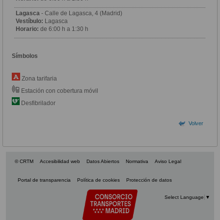
Lagasca
- Calle de Lagasca, 4 (Madrid)
Vestíbulo:
Lagasca
Horario:
de 6:00 h a 1:30 h
Símbolos
Zona tarifaria
Estación con cobertura móvil
Desfibrilador
Volver
© CRTM
Accesibilidad web
Datos Abiertos
Normativa
Aviso Legal
Portal de transparencia
Política de cookies
Protección de datos
Select Language
▼