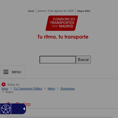
Pasar al contenido principal
jueves, 6 de agosto de 2026
Inicio
Mapa Web
Buscar
MENU
Estás en:
Inicio
Tu Transporte Público
Metro
Estaciones
Retiro
Retiro