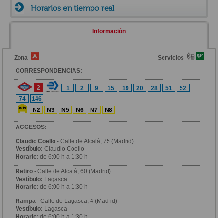
Horarios en tiempo real
Información
Zona
Servicios
CORRESPONDENCIAS:
2
1
2
9
15
19
20
28
51
52
74
146
N2
N3
N5
N6
N7
N8
ACCESOS:
Claudio Coello
- Calle de Alcalá, 75 (Madrid)
Vestíbulo:
Claudio Coello
Horario:
de 6:00 h a 1:30 h
Retiro
- Calle de Alcalá, 60 (Madrid)
Vestíbulo:
Lagasca
Horario:
de 6:00 h a 1:30 h
Rampa
- Calle de Lagasca, 4 (Madrid)
Vestíbulo:
Lagasca
Horario:
de 6:00 h a 1:30 h