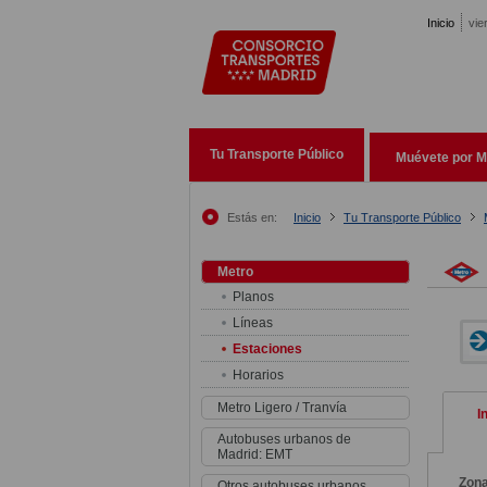
Pasar al contenido principal
Inicio
vie
Tu Transporte Público
Muévete por M
Estás en:
Inicio
Tu Transporte Público
Metro
Planos
Líneas
Estaciones
Horarios
Metro Ligero / Tranvía
I
Autobuses urbanos de
Madrid: EMT
Zon
Otros autobuses urbanos