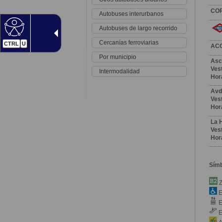
CO
Autobuses interurbanos
Autobuses de largo recorrido
Cercanías ferroviarias
CTRL
U
AC
Por municipio
Asc
Vest
Intermodalidad
Hor
Avd
Vest
Hor
La 
Vest
Hor
Sím
Z
E
E
E