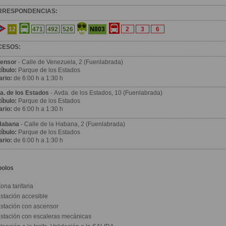
RRESPONDENCIAS:
12
N803
471
492
526
2
3
6
CESOS:
ensor
- Calle de Venezuela, 2 (Fuenlabrada)
íbulo:
Parque de los Estados
ario:
de 6:00 h a 1:30 h
a. de los Estados
- Avda. de los Estados, 10 (Fuenlabrada)
íbulo:
Parque de los Estados
ario:
de 6:00 h a 1:30 h
Habana
- Calle de la Habana, 2 (Fuenlabrada)
íbulo:
Parque de los Estados
ario:
de 6:00 h a 1:30 h
bolos
ona tarifaria
stación accesible
stación con ascensor
stación con escaleras mecánicas