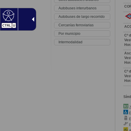
CO
Autobuses interurbanos
Autobuses de largo recorrido
Cercanías ferroviarias
CTRL
U
AC
Por municipio
Cº d
Vest
Intermodalidad
Hor
Asc
Vest
Hor
Cº d
Vest
Hor
Sím
Z
E
E
E
A