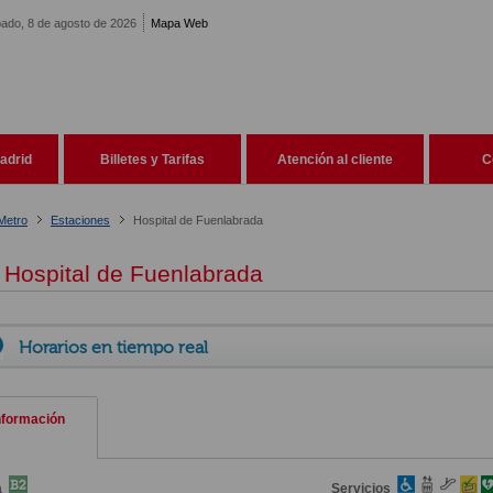
ado, 8 de agosto de 2026
Mapa Web
adrid
Billetes y Tarifas
Atención al cliente
C
Metro
Estaciones
Hospital de Fuenlabrada
Hospital de Fuenlabrada
Horarios en tiempo real
nformación
a
Servicios