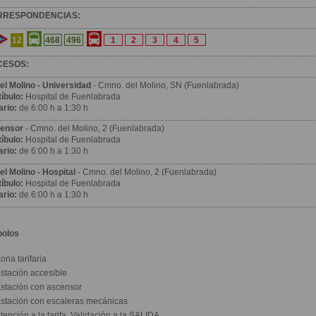
RRESPONDENCIAS:
12
468
496
1
2
3
4
5
CESOS:
el Molino - Universidad
- Cmno. del Molino, SN (Fuenlabrada)
íbulo:
Hospital de Fuenlabrada
ario:
de 6:00 h a 1:30 h
ensor
- Cmno. del Molino, 2 (Fuenlabrada)
íbulo:
Hospital de Fuenlabrada
ario:
de 6:00 h a 1:30 h
el Molino - Hospital
- Cmno. del Molino, 2 (Fuenlabrada)
íbulo:
Hospital de Fuenlabrada
ario:
de 6:00 h a 1:30 h
bolos
ona tarifaria
stación accesible
stación con ascensor
stación con escaleras mecánicas
tención a la tarifa. Validación a la SALIDA