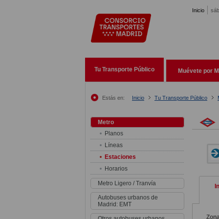
Pasar al contenido principal
Inicio
sáb
Tu Transporte Público
Muévete por M
Estás en:
Inicio
Tu Transporte Público
Metro
Planos
Líneas
Estaciones
Horarios
Metro Ligero / Tranvía
I
Autobuses urbanos de
Madrid: EMT
Zon
Otros autobuses urbanos