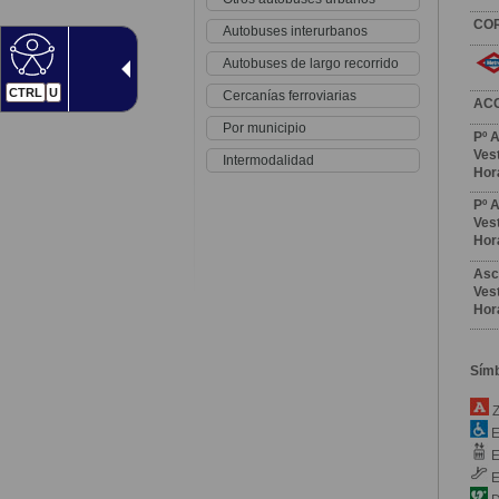
CO
Autobuses interurbanos
Autobuses de largo recorrido
CTRL
U
Cercanías ferroviarias
AC
Por municipio
Pº A
Vest
Intermodalidad
Hor
Pº A
Vest
Hor
Asc
Vest
Hor
Sím
Z
E
E
E