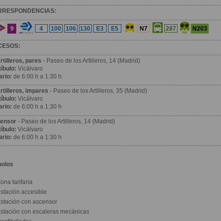
RRESPONDENCIAS:
9
N203
4
100
106
130
E3
E5
N7
287
CESOS:
rtilleros, pares
- Paseo de los Artilleros, 14 (Madrid)
íbulo:
Vicálvaro
ario:
de 6:00 h a 1:30 h
rtilleros, impares
- Paseo de los Artilleros, 35 (Madrid)
íbulo:
Vicálvaro
ario:
de 6:00 h a 1:30 h
ensor
- Paseo de los Artilleros, 14 (Madrid)
íbulo:
Vicálvaro
ario:
de 6:00 h a 1:30 h
bolos
ona tarifaria
stación accesible
stación con ascensor
stación con escaleras mecánicas