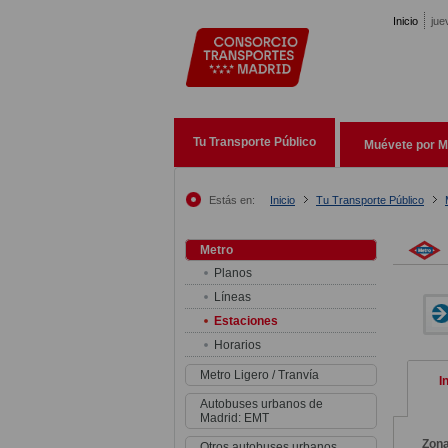
Pasar al contenido principal
Inicio
jue
Tu Transporte Público
Muévete por M
Estás en:
Inicio
Tu Transporte Público
Metro
Planos
Líneas
Estaciones
Horarios
Metro Ligero / Tranvía
I
Autobuses urbanos de
Madrid: EMT
Zon
Otros autobuses urbanos