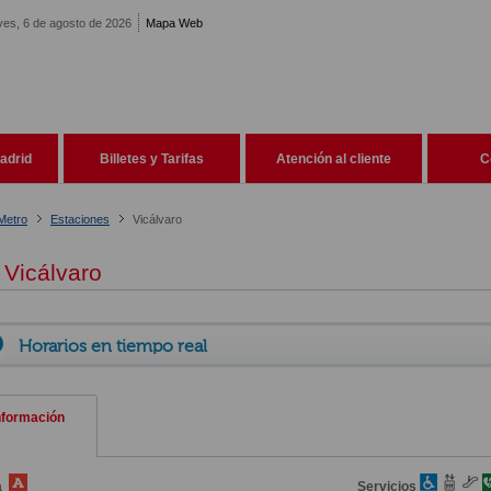
ves, 6 de agosto de 2026
Mapa Web
adrid
Billetes y Tarifas
Atención al cliente
C
Metro
Estaciones
Vicálvaro
Vicálvaro
Horarios en tiempo real
nformación
a
Servicios