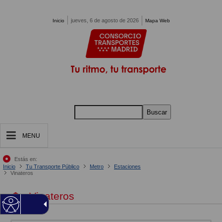
Pasar al contenido principal
jueves, 6 de agosto de 2026
Inicio
Mapa Web
Buscar
MENU
Estás en:
Inicio
Tu Transporte Público
Metro
Estaciones
Vinateros
Vinateros