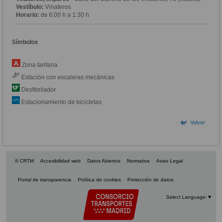
Vestíbulo:
Vinateros
Horario:
de 6:00 h a 1:30 h
Símbolos
Zona tarifaria
Estación con escaleras mecánicas
Desfibrilador
Estacionamiento de bicicletas
Volver
© CRTM
Accesibilidad web
Datos Abiertos
Normativa
Aviso Legal
Portal de transparencia
Política de cookies
Protección de datos
Select Language
▼