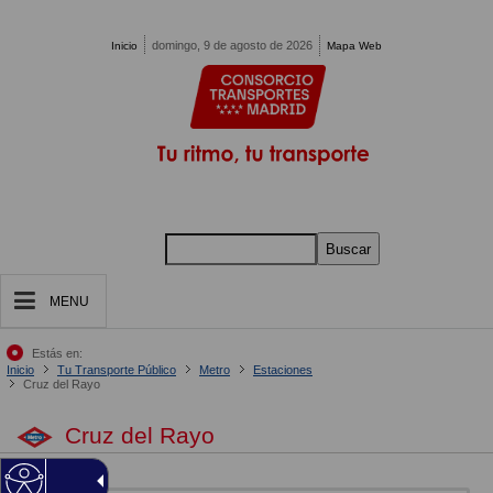
Pasar al contenido principal
domingo, 9 de agosto de 2026
Inicio
Mapa Web
Buscar
MENU
Estás en:
Inicio
Tu Transporte Público
Metro
Estaciones
Cruz del Rayo
Cruz del Rayo