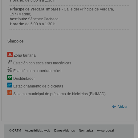
Horario:
de 6:00 h a 1:30 h
Príncipe de Vergara, impares
- Calle del Príncipe de Vergara,
157 (Madrid)
Vestíbulo:
Sánchez Pacheco
Horario:
de 6:00 h a 1:30 h
Símbolos
Zona tarifaria
Estación con escaleras mecánicas
Estación con cobertura móvil
Desfibrilador
Estacionamiento de bicicletas
Sistema municipal de préstamo de bicicletas (BiciMAD)
Volver
© CRTM
Accesibilidad web
Datos Abiertos
Normativa
Aviso Legal