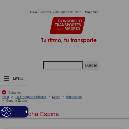
Pasar al contenido principal
viernes, 7 de agosto de 2026
Inicio
Mapa Web
Buscar
MENU
Estás en:
Inicio
Tu Transporte Público
Metro
Estaciones
Concha Espina
Concha Espina