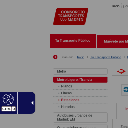
Pasar al contenido principal
Inicio
jue
Tu Transporte Público
Muévete por M
Estás en:
Inicio
Tu Transporte Público
Metro
Metro Ligero / Tranvía
Planos
Líneas
Estaciones
Horarios
I
CTRL
U
Autobuses urbanos de
Madrid: EMT
Zon
Otros autobuses urbanos