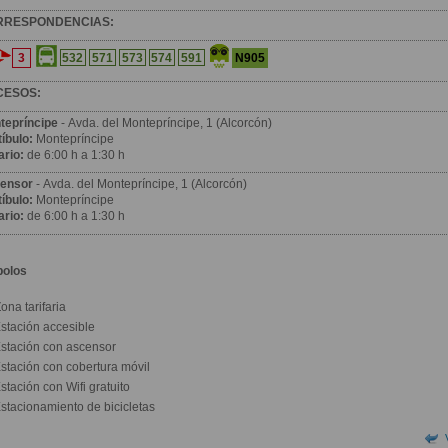
RRESPONDENCIAS:
3
N905
532
571
573
574
591
CESOS:
tepríncipe
- Avda. del Montepríncipe, 1 (Alcorcón)
íbulo:
Montepríncipe
ario:
de 6:00 h a 1:30 h
ensor
- Avda. del Montepríncipe, 1 (Alcorcón)
íbulo:
Montepríncipe
ario:
de 6:00 h a 1:30 h
bolos
ona tarifaria
stación accesible
stación con ascensor
stación con cobertura móvil
stación con Wifi gratuito
stacionamiento de bicicletas