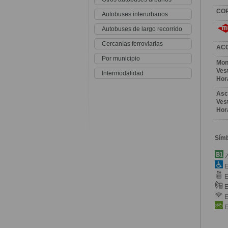
CO
Autobuses interurbanos
Autobuses de largo recorrido
Cercanías ferroviarias
AC
Por municipio
Mon
Vest
Intermodalidad
Hor
Asc
Vest
Hor
Sím
Z
E
E
E
E
E