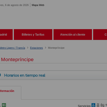
ves, 6 de agosto de 2026
Mapa Web
adrid
Billetes y Tarifas
Atención al cliente
C
Metro Ligero / Tranvía
Estaciones
Montepríncipe
Montepríncipe
Horarios en tiempo real
nformación
a
Servicios