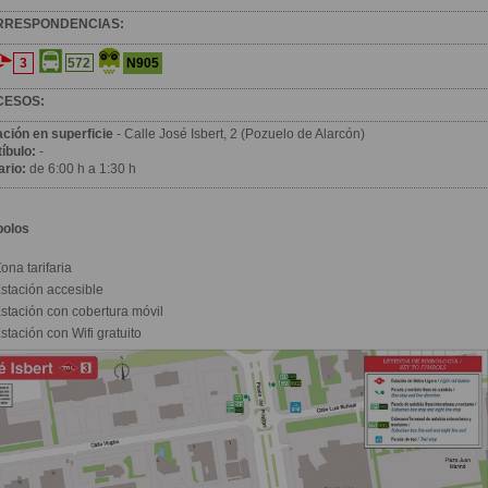
RRESPONDENCIAS:
3
N905
572
CESOS:
ación en superficie
- Calle José Isbert, 2 (Pozuelo de Alarcón)
íbulo:
-
ario:
de 6:00 h a 1:30 h
bolos
ona tarifaria
stación accesible
stación con cobertura móvil
stación con Wifi gratuito