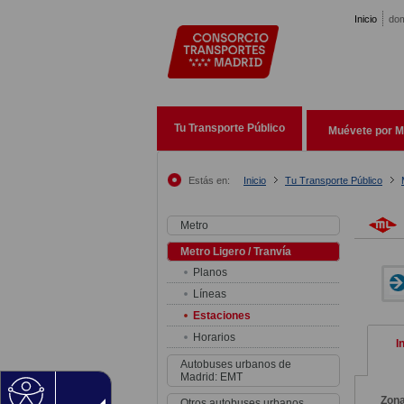
Pasar al contenido principal
Inicio
dom
Tu Transporte Público
Muévete por M
Estás en:
Inicio
Tu Transporte Público
Metro
Metro Ligero / Tranvía
Planos
Líneas
Estaciones
Horarios
I
Autobuses urbanos de
Madrid: EMT
Zon
Otros autobuses urbanos