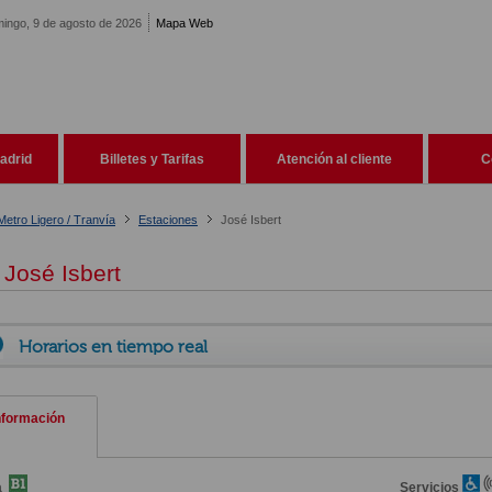
ingo, 9 de agosto de 2026
Mapa Web
adrid
Billetes y Tarifas
Atención al cliente
C
Metro Ligero / Tranvía
Estaciones
José Isbert
José Isbert
Horarios en tiempo real
nformación
a
Servicios