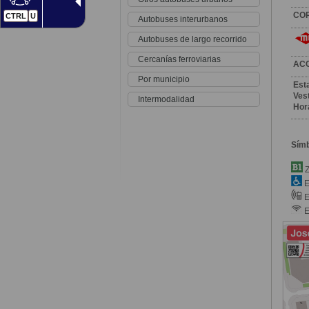
CO
CTRL
U
Autobuses interurbanos
Autobuses de largo recorrido
Cercanías ferroviarias
AC
Por municipio
Est
Vest
Intermodalidad
Hor
Sím
Z
E
E
E