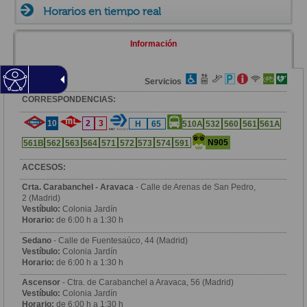
Horarios en tiempo real
Información
Zona
Servicios
CORRESPONDENCIAS:
10
2
3
H
65
510A
532
560
561
561A
N905
561B
562
563
564
571
572
573
574
591
ACCESOS:
Crta. Carabanchel - Aravaca
- Calle de Arenas de San Pedro,
2 (Madrid)
Vestíbulo:
Colonia Jardín
Horario:
de 6:00 h a 1:30 h
Sedano
- Calle de Fuentesaúco, 44 (Madrid)
Vestíbulo:
Colonia Jardín
Horario:
de 6:00 h a 1:30 h
Ascensor
- Ctra. de Carabanchel a Aravaca, 56 (Madrid)
Vestíbulo:
Colonia Jardín
Horario:
de 6:00 h a 1:30 h