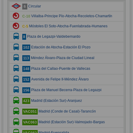
Circular
6
Villalba-Principe Pío-Atocha-Recoletos-Chamartín
C-10
Móstoles El Soto-Atocha-Fuenlabrada-Humanes
C-5
Plaza de Legazpi-Valdebernardo
8
Estación de Atocha-Estación El Pozo
102
Méndez Álvaro-Plaza de Ciudad Lineal
113
Plaza del Callao-Puente de Vallecas
148
Avenida de Felipe II-Méndez Álvaro
152
Plaza de Manuel Becerra-Plaza de Legazpi
156
Madrid (Estación Sur)-Aranjuez
423
Madrid (Conde de Casal)-Tarancón
VAC051
Madrid (Estación Sur)-Valmojado-Bargas
VAC063
Madrid-Fuensalida
VAC082