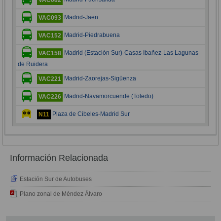
Madrid-Jaen
VAC093
Madrid-Piedrabuena
VAC152
Madrid (Estación Sur)-Casas Ibañez-Las Lagunas
VAC158
de Ruidera
Madrid-Zaorejas-Sigüenza
VAC221
Madrid-Navamorcuende (Toledo)
VAC226
Plaza de Cibeles-Madrid Sur
N11
Información Relacionada
Estación Sur de Autobuses
Plano zonal de Méndez Álvaro