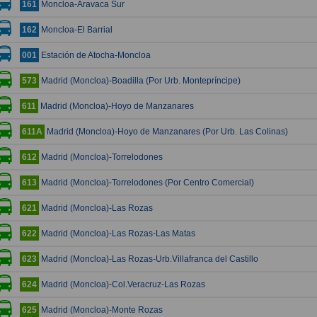
Moncloa-Aravaca Sur
161
Moncloa-El Barrial
162
Estación de Atocha-Moncloa
001
Madrid (Moncloa)-Boadilla (Por Urb. Montepríncipe)
573
Madrid (Moncloa)-Hoyo de Manzanares
611
Madrid (Moncloa)-Hoyo de Manzanares (Por Urb. Las Colinas)
611A
Madrid (Moncloa)-Torrelodones
612
Madrid (Moncloa)-Torrelodones (Por Centro Comercial)
613
Madrid (Moncloa)-Las Rozas
621
Madrid (Moncloa)-Las Rozas-Las Matas
622
Madrid (Moncloa)-Las Rozas-Urb.Villafranca del Castillo
623
Madrid (Moncloa)-Col.Veracruz-Las Rozas
624
Madrid (Moncloa)-Monte Rozas
625