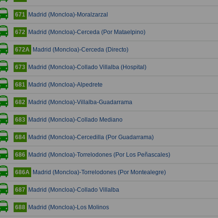
Madrid (Moncloa)-Moralzarzal
671
Madrid (Moncloa)-Cerceda (Por Mataelpino)
672
Madrid (Moncloa)-Cerceda (Directo)
672A
Madrid (Moncloa)-Collado Villalba (Hospital)
673
Madrid (Moncloa)-Alpedrete
681
Madrid (Moncloa)-Villalba-Guadarrama
682
Madrid (Moncloa)-Collado Mediano
683
Madrid (Moncloa)-Cercedilla (Por Guadarrama)
684
Madrid (Moncloa)-Torrelodones (Por Los Peñascales)
686
Madrid (Moncloa)-Torrelodones (Por Montealegre)
686A
Madrid (Moncloa)-Collado Villalba
687
Madrid (Moncloa)-Los Molinos
688