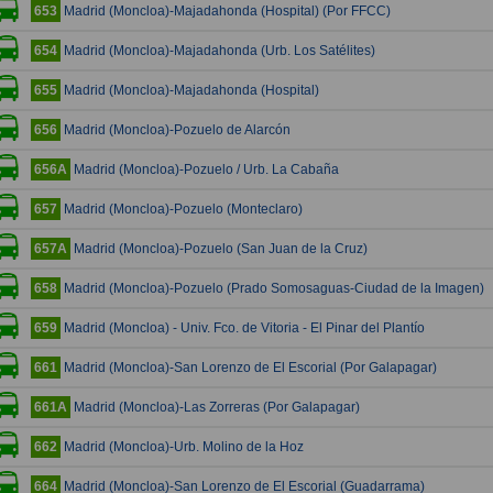
Madrid (Moncloa)-Majadahonda (Hospital) (Por FFCC)
653
Madrid (Moncloa)-Majadahonda (Urb. Los Satélites)
654
Madrid (Moncloa)-Majadahonda (Hospital)
655
Madrid (Moncloa)-Pozuelo de Alarcón
656
Madrid (Moncloa)-Pozuelo / Urb. La Cabaña
656A
Madrid (Moncloa)-Pozuelo (Monteclaro)
657
Madrid (Moncloa)-Pozuelo (San Juan de la Cruz)
657A
Madrid (Moncloa)-Pozuelo (Prado Somosaguas-Ciudad de la Imagen)
658
Madrid (Moncloa) - Univ. Fco. de Vitoria - El Pinar del Plantío
659
Madrid (Moncloa)-San Lorenzo de El Escorial (Por Galapagar)
661
Madrid (Moncloa)-Las Zorreras (Por Galapagar)
661A
Madrid (Moncloa)-Urb. Molino de la Hoz
662
Madrid (Moncloa)-San Lorenzo de El Escorial (Guadarrama)
664