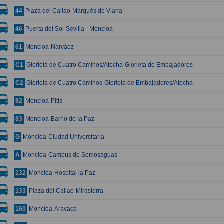
Plaza del Callao-Marqués de Viana
44
Puerta del Sol-Sevilla - Moncloa
46
Moncloa-Narváez
61
Glorieta de Cuatro Caminos/Atocha-Glorieta de Embajadores
C1
Glorieta de Cuatro Caminos-Glorieta de Embajadores/Atocha
C2
Moncloa-Pitis
82
Moncloa-Barrio de la Paz
83
Moncloa-Ciudad Universitaria
G
Moncloa-Campus de Somosaguas
A
Moncloa-Hospital la Paz
132
Plaza del Callao-Mirasierra
133
Moncloa-Aravaca
160