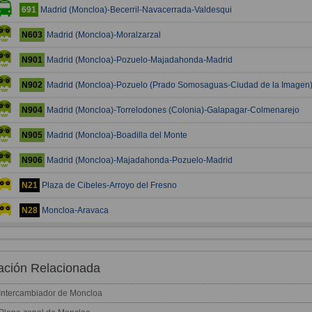
Madrid (Moncloa)-Becerril-Navacerrada-Valdesqui
691
Madrid (Moncloa)-Moralzarzal
N603
Madrid (Moncloa)-Pozuelo-Majadahonda-Madrid
N901
Madrid (Moncloa)-Pozuelo (Prado Somosaguas-Ciudad de la Imagen
N902
Madrid (Moncloa)-Torrelodones (Colonia)-Galapagar-Colmenarejo
N904
Madrid (Moncloa)-Boadilla del Monte
N905
Madrid (Moncloa)-Majadahonda-Pozuelo-Madrid
N906
Plaza de Cibeles-Arroyo del Fresno
N21
Moncloa-Aravaca
N28
ación Relacionada
Intercambiador de Moncloa