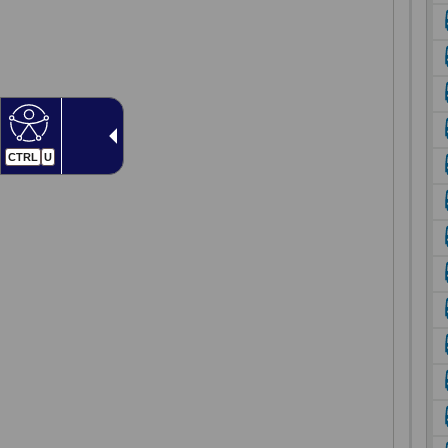
CTRL
U