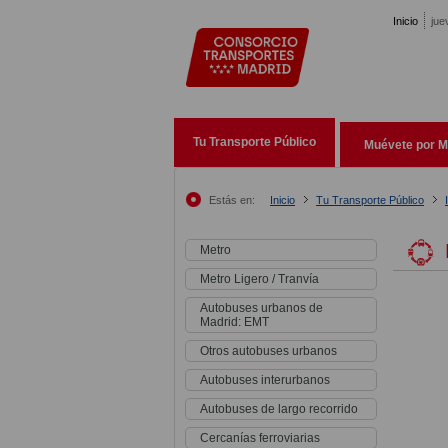
Pasar al contenido principal
Inicio
jue
Tu Transporte Público
Muévete por M
Estás en:
Inicio
Tu Transporte Público
Metro
Metro Ligero / Tranvía
Autobuses urbanos de
Madrid: EMT
Otros autobuses urbanos
Autobuses interurbanos
Autobuses de largo recorrido
Cercanías ferroviarias