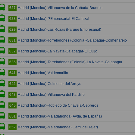
Madrid (Moncloa)-Villanueva de la Cañada-Brunete
627
Madrid (Moncloa)-P.Empresarial-El Cantizal
628
Madrid (Moncloa)-Las Rozas (Parque Empresarial)
629
Madrid (Moncloa)-Torrelodones (Colonia)-Galapagar-Colmenarejo
631
Madrid (Moncloa)-La Navata-Galapagar-El Guijo
632
Madrid (Moncloa)-Torrelodones (Colonia)-La Navata-Galapagar
635
Madrid (Moncloa)-Valdemorillo
641
Madrid (Moncloa)-Colmenar del Arroyo
642
Madrid (Moncloa)-Villanueva del Pardillo
643
Madrid (Moncloa)-Robledo de Chavela-Cebreros
645
Madrid (Moncloa)-Majadahonda (Avda. de España)
651
Madrid (Moncloa)-Majadahonda (Carril del Tejar)
652