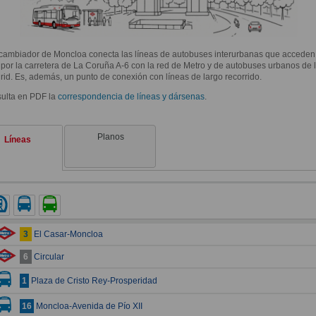
rcambiador de Moncloa conecta las líneas de autobuses interurbanas que acceden
por la carretera de La Coruña A-6 con la red de Metro y de autobuses urbanos de
id. Es, además, un punto de conexión con líneas de largo recorrido.
sulta en PDF la
correspondencia de líneas y dársenas
.
Planos
Líneas
tro
Autobus urbano de Madrid (EMT)
Autobus interurbano
El Casar-Moncloa
3
Circular
6
Plaza de Cristo Rey-Prosperidad
1
Moncloa-Avenida de Pío XII
16