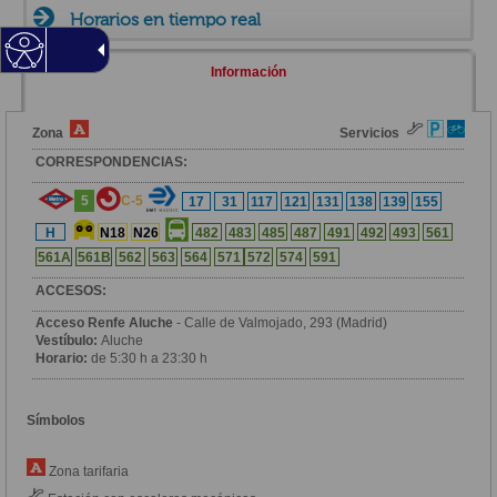
Horarios en tiempo real
Información
Zona
Servicios
CORRESPONDENCIAS:
5
C-5
17
31
117
121
131
138
139
155
H
N18
N26
482
483
485
487
491
492
493
561
561A
561B
562
563
564
571
572
574
591
ACCESOS:
Acceso Renfe Aluche
- Calle de Valmojado, 293 (Madrid)
Vestíbulo:
Aluche
Horario:
de 5:30 h a 23:30 h
Símbolos
Zona tarifaria