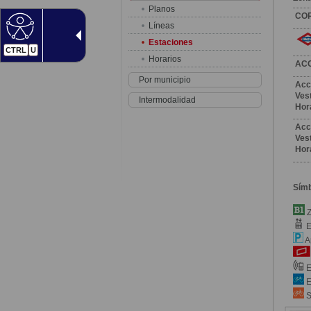
Planos
CO
Líneas
Estaciones
CTRL
U
Horarios
AC
Por municipio
Acc
Vest
Intermodalidad
Hor
Acc
Vest
Hor
Sím
Z
E
A
E
E
S