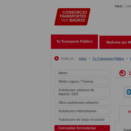
Pasar al contenido principal
Inicio
vie
Tu Transporte Público
Muévete por M
Estás en:
Inicio
Tu Transporte Público
L
Metro
Metro Ligero / Tranvía
Autobuses urbanos de
Madrid: EMT
Otros autobuses urbanos
Autobuses interurbanos
I
Autobuses de largo recorrido
Cercanías ferroviarias
Zon