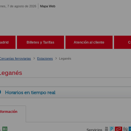
rnes, 7 de agosto de 2026
Mapa Web
adrid
Billetes y Tarifas
Atención al cliente
C
Cercanías ferroviarias
Estaciones
Leganés
eganés
Horarios en tiempo real
nformación
a
Servicios