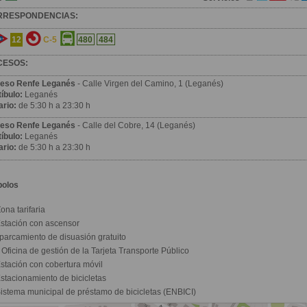
RRESPONDENCIAS:
12
C-5
480
484
CESOS:
eso Renfe Leganés
- Calle Virgen del Camino, 1 (Leganés)
íbulo:
Leganés
ario:
de 5:30 h a 23:30 h
eso Renfe Leganés
- Calle del Cobre, 14 (Leganés)
íbulo:
Leganés
ario:
de 5:30 h a 23:30 h
bolos
ona tarifaria
stación con ascensor
parcamiento de disuasión gratuito
Oficina de gestión de la Tarjeta Transporte Público
stación con cobertura móvil
stacionamiento de bicicletas
istema municipal de préstamo de bicicletas (ENBICI)