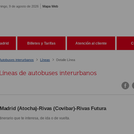
ingo, 9 de agosto de 2026
Mapa Web
adrid
Billetes y Tarifas
Atención al cliente
C
Autobuses interurbanos
Líneas
Detalle Línea
Líneas de autobuses interurbanos
Madrid (Atocha)-Rivas (Covibar)-Rivas Futura
itinerario que te interesa, de ida o de vuelta.