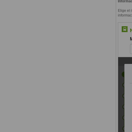
Informac
Elige el 
informac