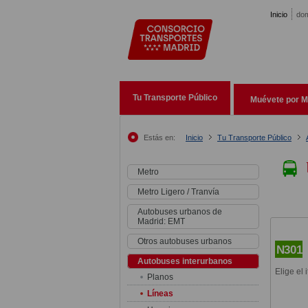
Pasar al contenido principal
Inicio
dom
Tu Transporte Público
Muévete por M
Estás en:
Inicio
Tu Transporte Público
Metro
Metro Ligero / Tranvía
Autobuses urbanos de
Madrid: EMT
Otros autobuses urbanos
N301
Autobuses interurbanos
Elige el 
Planos
Líneas