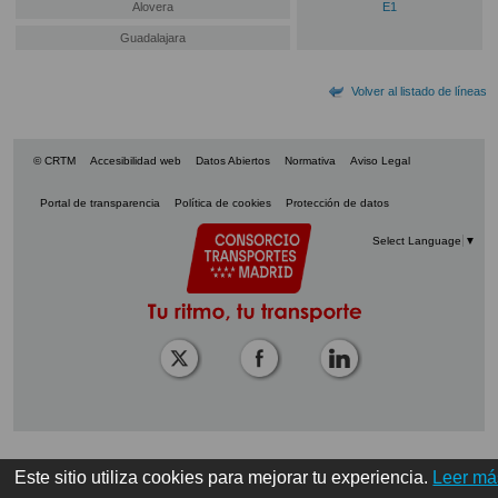
Alovera
E1
Guadalajara
Volver al listado de líneas
© CRTM
Accesibilidad web
Datos Abiertos
Normativa
Aviso Legal
Portal de transparencia
Política de cookies
Protección de datos
Select Language
▼
Este sitio utiliza cookies para mejorar tu experiencia.
Leer má