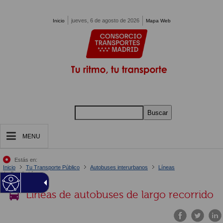
Pasar al contenido principal
jueves, 6 de agosto de 2026
Inicio
Mapa Web
Buscar
MENU
Estás en:
Inicio
Tu Transporte Público
Autobuses interurbanos
Líneas
Detalle Línea
Líneas de autobuses de largo recorrido