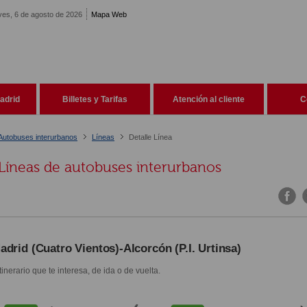
ves, 6 de agosto de 2026
Mapa Web
adrid
Billetes y Tarifas
Atención al cliente
C
Autobuses interurbanos
Líneas
Detalle Línea
Líneas de autobuses interurbanos
adrid (Cuatro Vientos)-Alcorcón (P.I. Urtinsa)
itinerario que te interesa, de ida o de vuelta.