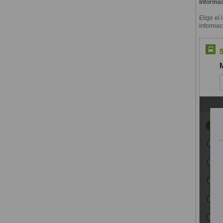
Informac
Elige el 
informac