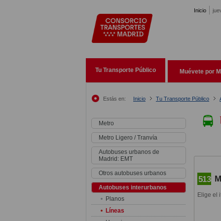
Pasar al contenido principal
Inicio
jue
Tu Transporte Público
Muévete por M
Estás en:
Inicio
Tu Transporte Público
Metro
Metro Ligero / Tranvía
Autobuses urbanos de
Madrid: EMT
Otros autobuses urbanos
M
513
Autobuses interurbanos
Elige el 
Planos
Líneas