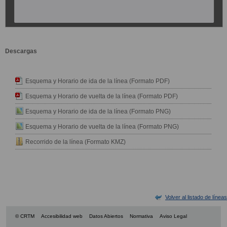
Descargas
Esquema y Horario de ida de la línea (Formato PDF)
Esquema y Horario de vuelta de la línea (Formato PDF)
Esquema y Horario de ida de la línea (Formato PNG)
Esquema y Horario de vuelta de la línea (Formato PNG)
Recorrido de la línea (Formato KMZ)
Volver al listado de líneas
© CRTM
Accesibilidad web
Datos Abiertos
Normativa
Aviso Legal