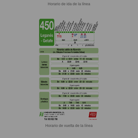
Horario de ida de la línea
Horario de vuelta de la línea