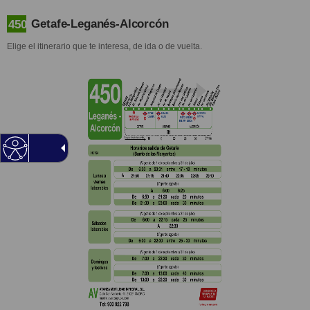
Getafe-Leganés-Alcorcón
450
Elige el itinerario que te interesa, de ida o de vuelta.