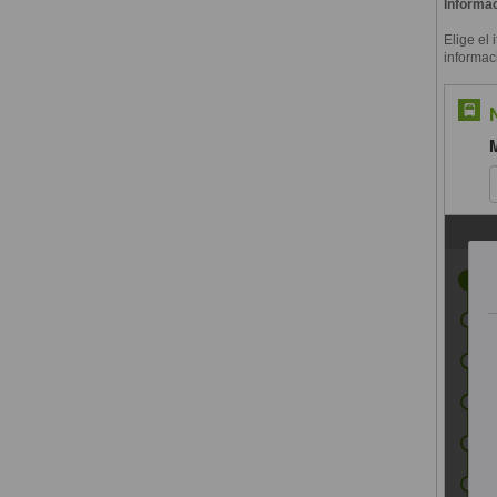
Informac
Elige el 
informac