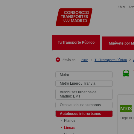
Pasar al contenido principal
Inicio
jue
Tu Transporte Público
Muévete por M
Estás en:
Inicio
Tu Transporte Público
Metro
Metro Ligero / Tranvía
Autobuses urbanos de
Madrid: EMT
Otros autobuses urbanos
N103
Autobuses interurbanos
Elige el 
Planos
Líneas