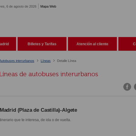
ves, 6 de agosto de 2026
Mapa Web
adrid
Billetes y Tarifas
Atención al cliente
C
Autobuses interurbanos
Líneas
Detalle Línea
Líneas de autobuses interurbanos
Madrid (Plaza de Castilla)-Algete
itinerario que te interesa, de ida o de vuelta.