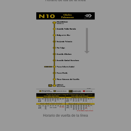
Horario de vuelta de la línea