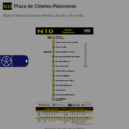
Plaza de Cibeles-Palomeras
N10
Elige el itinerario que te interesa, de ida o de vuelta.
Horario de ida de la línea