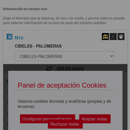
Información en tiempo real
Elige el itinerario que te interesa, de ida o de vuelta, y pincha sobre tu parada
para obtener información de la hora de paso del próximo autobús.