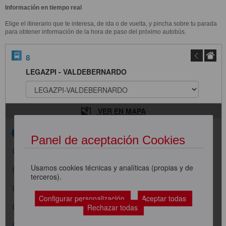
Información en tiempo real
Elige el itinerario que te interesa, de ida o de vuelta, y pincha sobre tu parada
para obtener información de la hora de paso del próximo autobús.