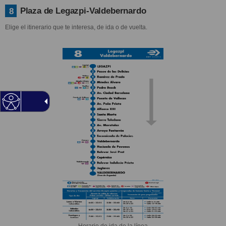
Plaza de Legazpi-Valdebernardo
8
Elige el itinerario que te interesa, de ida o de vuelta.
Horario de ida de la línea