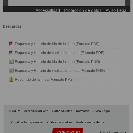
Descargas
Esquema y Horario de ida de la línea (Formato PDF)
Esquema y Horario de vuelta de la línea (Formato PDF)
Esquema y Horario de ida de la línea (Formato PNG)
Esquema y Horario de vuelta de la línea (Formato PNG)
Recorrido de la línea (Formato KMZ)
© CRTM
Accesibilidad web
Datos Abiertos
Normativa
Aviso Legal
Portal de transparencia
Política de cookies
Protección de datos
Select Language
▼