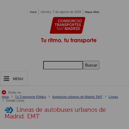
Pasar al contenido principal
viernes, 7 de agosto de 2026
Inicio
Mapa Web
Buscar
MENU
Estás en:
Inicio
Tu Transporte Público
Autobuses urbanos de Madrid: EMT
Líneas
Detalle Línea
Líneas de autobuses urbanos de
Madrid: EMT