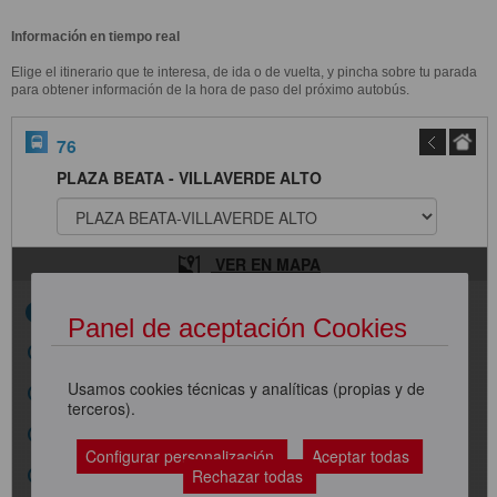
Información en tiempo real
Elige el itinerario que te interesa, de ida o de vuelta, y pincha sobre tu parada
para obtener información de la hora de paso del próximo autobús.