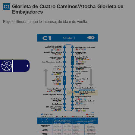
Glorieta de Cuatro Caminos/Atocha-Glorieta de
C1
Embajadores
Elige el itinerario que te interesa, de ida o de vuelta.