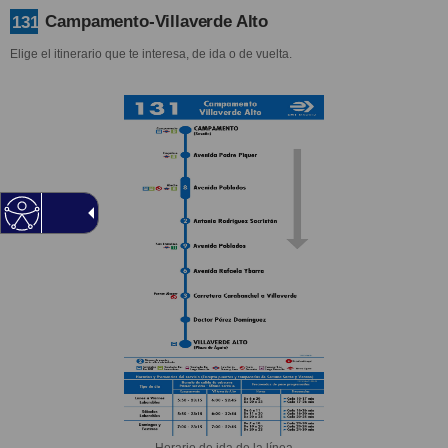
Campamento-Villaverde Alto
131
Elige el itinerario que te interesa, de ida o de vuelta.
Horario de ida de la línea