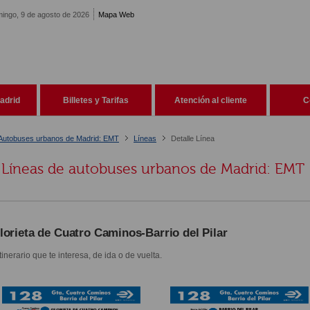
ingo, 9 de agosto de 2026
Mapa Web
adrid
Billetes y Tarifas
Atención al cliente
C
Autobuses urbanos de Madrid: EMT
Líneas
Detalle Línea
Líneas de autobuses urbanos de Madrid: EMT
lorieta de Cuatro Caminos-Barrio del Pilar
itinerario que te interesa, de ida o de vuelta.