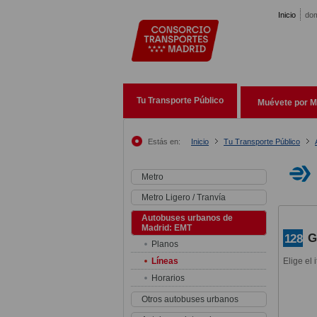
Pasar al contenido principal
Inicio
dom
Tu Transporte Público
Muévete por M
Estás en:
Inicio
Tu Transporte Público
Metro
Metro Ligero / Tranvía
Autobuses urbanos de
Madrid: EMT
G
128
Planos
Líneas
Elige el 
Horarios
Otros autobuses urbanos