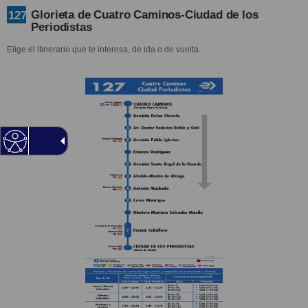
Glorieta de Cuatro Caminos-Ciudad de los
127
Periodistas
Elige el itinerario que te interesa, de ida o de vuelta.