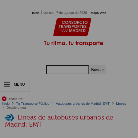
Pasar al contenido principal
viernes, 7 de agosto de 2026
Inicio
Mapa Web
Buscar
MENU
Estás en:
Inicio
Tu Transporte Público
Autobuses urbanos de Madrid: EMT
Líneas
Detalle Línea
Líneas de autobuses urbanos de
Madrid: EMT