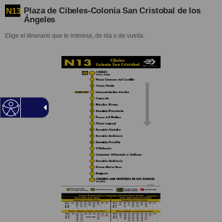
Plaza de Cibeles-Colonia San Cristobal de los
N13
Ángeles
Elige el itinerario que te interesa, de ida o de vuelta.