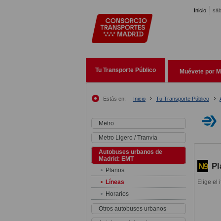
Pasar al contenido principal
Inicio
sáb
Tu Transporte Público
Muévete por M
Estás en:
Inicio
Tu Transporte Público
Metro
Metro Ligero / Tranvía
Autobuses urbanos de
Madrid: EMT
Pl
N9
Planos
Líneas
Elige el 
Horarios
Otros autobuses urbanos