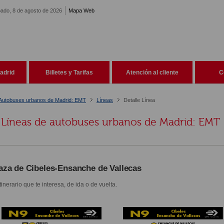
ado, 8 de agosto de 2026
Mapa Web
adrid
Billetes y Tarifas
Atención al cliente
C
Autobuses urbanos de Madrid: EMT
Líneas
Detalle Línea
Líneas de autobuses urbanos de Madrid: EMT
aza de Cibeles-Ensanche de Vallecas
itinerario que te interesa, de ida o de vuelta.