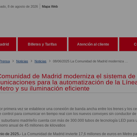
ado, 8 de agosto de 2026
Mapa Web
adrid
Billetes y Tarifas
Atención al cliente
C
 Prensa
Noticias
Noticias
08/06/2025 La Comunidad de Madrid moderniza el sistema de comunicaciones para la automatización de la Línea 6 de Metro y su iluminación eficiente
Comunidad de Madrid moderniza el sistema de
nicaciones para la automatización de la Líne
etro y su iluminación eficiente
or primera vez se establece una conexión de banda ancha entre los trenes y los ce
e control para comunicar en tiempo real con los nuevos convoyes sin conductor de 
l suburbano madrileño cuenta con más de 300.000 tubos de tecnología LED para 
horro anual de 45 millones de kilovatios
nio de 2025.-
La Comunidad de Madrid invierte 17,6 millones de euros en Metro pa