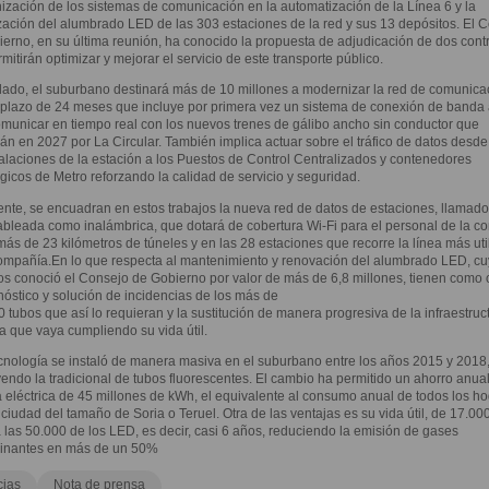
zación de los sistemas de comunicación en la automatización de la Línea 6 y la
zación del alumbrado LED de las 303 estaciones de la red y sus 13 depósitos. El 
erno, en su última reunión, ha conocido la propuesta de adjudicación de dos cont
mitirán optimizar y mejorar el servicio de este transporte público.
lado, el suburbano destinará más de 10 millones a modernizar la red de comunica
 plazo de 24 meses que incluye por primera vez un sistema de conexión de banda
municar en tiempo real con los nuevos trenes de gálibo ancho sin conductor que
rán en 2027 por La Circular. También implica actuar sobre el tráfico de datos desde
talaciones de la estación a los Puestos de Control Centralizados y contenedores
gicos de Metro reforzando la calidad de servicio y seguridad.
nte, se encuadran en estos trabajos la nueva red de datos de estaciones, llamado
ableada como inalámbrica, que dotará de cobertura Wi-Fi para el personal de la 
más de 23 kilómetros de túneles y en las 28 estaciones que recorre la línea más uti
ompañía.En lo que respecta al mantenimiento y renovación del alumbrado LED, c
os conoció el Consejo de Gobierno por valor de más de 6,8 millones, tienen como 
nóstico y solución de incidencias de los más de
 tubos que así lo requieran y la sustitución de manera progresiva de la infraestruc
a que vaya cumpliendo su vida útil.
cnología se instaló de manera masiva en el suburbano entre los años 2015 y 2018
yendo la tradicional de tubos fluorescentes. El cambio ha permitido un ahorro anua
 eléctrica de 45 millones de kWh, el equivalente al consumo anual de todos los h
ciudad del tamaño de Soria o Teruel. Otra de las ventajas es su vida útil, de 17.00
a las 50.000 de los LED, es decir, casi 6 años, reduciendo la emisión de gases
inantes en más de un 50%
cias
Nota de prensa