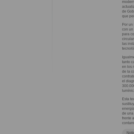
moderni
actuali
de Gobi
que per
Por un 
con un
para co
circula
las ins
tecnoló
Igualme
tanto c
en los 
de la c
contrat
el diag
300.000
lumínic
Esta te
sustitu
energía
de una 
frente 
contam
Noti