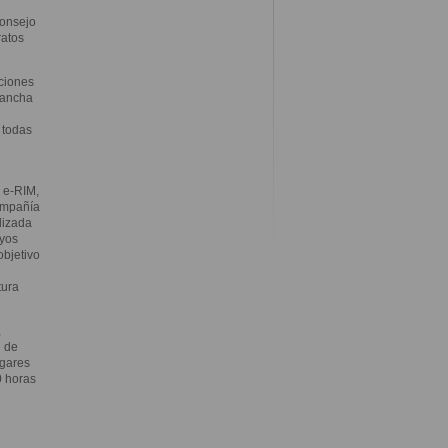
Consejo
ratos
ciones
 ancha
 todas
 e-RIM,
compañía
lizada
uyos
objetivo
tura
,
l de
ogares
0 horas