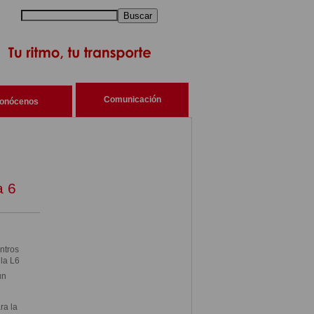
Buscar
Comunicación
onócenos
a 6
ntros
la L6
un
ra la