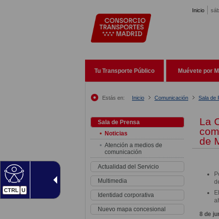
Pasar al contenido principal
Inicio
sáb
Tu Transporte Público
Muévete por M
Estás en:
Inicio
Comunicación
Sala de
La 
Sala de Prensa
comu
Noticias
de M
Atención a medios de
comunicación
Actualidad del Servicio
P
Multimedia
d
CTRL
U
E
Identidad corporativa
a
Nuevo mapa concesional
8 de ju