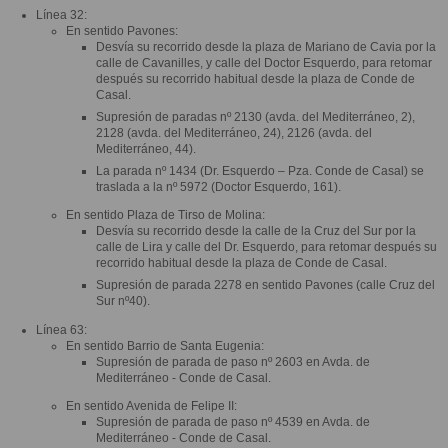
Línea 32:
En sentido Pavones:
Desvía su recorrido desde la plaza de Mariano de Cavia por la
calle de Cavanilles, y calle del Doctor Esquerdo, para retomar
después su recorrido habitual desde la plaza de Conde de
Casal.
Supresión de paradas nº 2130 (avda. del Mediterráneo, 2),
2128 (avda. del Mediterráneo, 24), 2126 (avda. del
Mediterráneo, 44).
La parada nº 1434 (Dr. Esquerdo – Pza. Conde de Casal) se
traslada a la nº 5972 (Doctor Esquerdo, 161).
En sentido Plaza de Tirso de Molina:
Desvía su recorrido desde la calle de la Cruz del Sur por la
calle de Lira y calle del Dr. Esquerdo, para retomar después su
recorrido habitual desde la plaza de Conde de Casal.
Supresión de parada 2278 en sentido Pavones (calle Cruz del
Sur nº40).
Línea 63:
En sentido Barrio de Santa Eugenia:
Supresión de parada de paso nº 2603 en Avda. de
Mediterráneo - Conde de Casal.
En sentido Avenida de Felipe II:
Supresión de parada de paso nº 4539 en Avda. de
Mediterráneo - Conde de Casal.