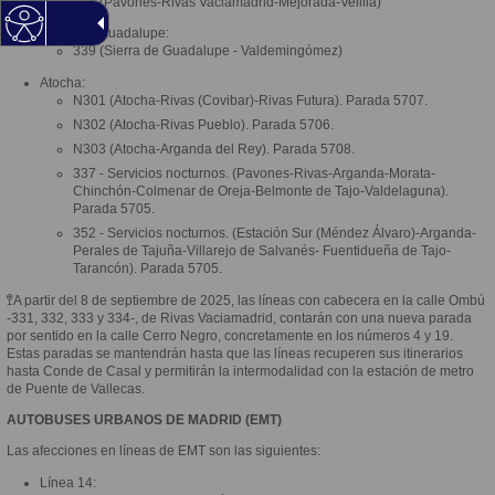
341 (Pavones-Rivas Vaciamadrid-Mejorada-Velilla)
Sierra de Guadalupe:
339 (Sierra de Guadalupe - Valdemingómez)
Atocha:
N301 (Atocha-Rivas (Covibar)-Rivas Futura). Parada 5707.
N302 (Atocha-Rivas Pueblo). Parada 5706.
N303 (Atocha-Arganda del Rey). Parada 5708.
337 - Servicios nocturnos. (Pavones-Rivas-Arganda-Morata-
Chinchón-Colmenar de Oreja-Belmonte de Tajo-Valdelaguna).
Parada 5705.
352 - Servicios nocturnos. (Estación Sur (Méndez Álvaro)-Arganda-
Perales de Tajuña-Villarejo de Salvanés- Fuentidueña de Tajo-
Tarancón). Parada 5705.
🚏A partir del 8 de septiembre de 2025, las líneas con cabecera en la calle Ombú
-331, 332, 333 y 334-, de Rivas Vaciamadrid, contarán con una nueva parada
por sentido en la calle Cerro Negro, concretamente en los números 4 y 19.
Estas paradas se mantendrán hasta que las líneas recuperen sus itinerarios
hasta Conde de Casal y permitirán la intermodalidad con la estación de metro
de Puente de Vallecas.
AUTOBUSES URBANOS DE MADRID (EMT)
Las afecciones en líneas de EMT son las siguientes:
Línea 14: