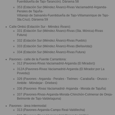
Fuentidueña de Tajo-Tarancón). Dársena 58
353 (Estación Sur (Méndez Álvaro)-Rivas Vaciamadrid-Arganda-
Perales de Tajuña-
Villarejo de Salvanés-Fuentidueña de Tajo-Villamanrique de Tajo-
Sta.Cruz). Dársena 59
Calle Ombú (Estación Sur - Méndez Álvaro):
331 (Estación Sur (Méndez Álvaro)-Rivas (Sta. Mónica)-Rivas
Futura)
332 (Estación Sur (Méndez Álvaro)-Rivas Pueblo)
333 (Estación Sur (Méndez Álvaro)-Rivas (Bellavista))
334 (Estación Sur (Méndez Álvaro)-Rivas Futura)
Pavones - calle de la Fuente Carrantona:
312 (Pavones-Rivas Vaciamadrid-Arganda (El Mirador))
312A (Pavones-Rivas Vaciamadrid-Arganda (El Mirador por La
Poveda))
326 (Pavones - Arganda - Perales - Tielmes - Carabaña - Orusco -
Ambite - Móndejar - Driebes)
336 (Pavones- Rivas Vaciamadrid- Arganda - Morata de Tajuña)
337 (Pavones-Rivas-Arganda-Morata-Chinchón-Colmenar de Oreja-
Belmonte de Tajo-Valdelaguna)
Pavones - área intermodal:
313 (Pavones-Arganda-Campo Real-Valdilecha)