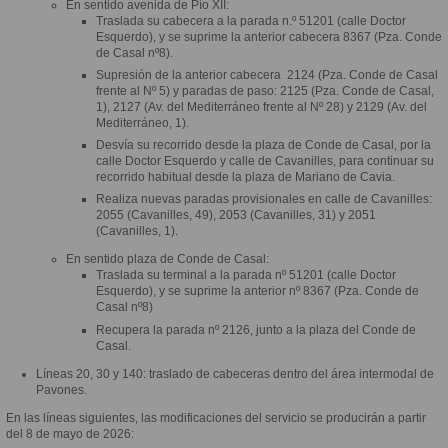
En sentido avenida de Pío XII:
Traslada su cabecera a la parada n.º 51201 (calle Doctor
Esquerdo), y se suprime la anterior cabecera 8367 (Pza. Conde
de Casal nº8).
Supresión de la anterior cabecera 2124 (Pza. Conde de Casal
frente al Nº 5) y paradas de paso: 2125 (Pza. Conde de Casal,
1), 2127 (Av. del Mediterráneo frente al Nº 28) y 2129 (Av. del
Mediterráneo, 1).
Desvía su recorrido desde la plaza de Conde de Casal, por la
calle Doctor Esquerdo y calle de Cavanilles, para continuar su
recorrido habitual desde la plaza de Mariano de Cavia.
Realiza nuevas paradas provisionales en calle de Cavanilles:
2055 (Cavanilles, 49), 2053 (Cavanilles, 31) y 2051
(Cavanilles, 1).
En sentido plaza de Conde de Casal:
Traslada su terminal a la parada nº 51201 (calle Doctor
Esquerdo), y se suprime la anterior nº 8367 (Pza. Conde de
Casal nº8)
Recupera la parada nº 2126, junto a la plaza del Conde de
Casal.
Líneas 20, 30 y 140: traslado de cabeceras dentro del área intermodal de
Pavones.
En las líneas siguientes, las modificaciones del servicio se producirán a partir
del 8 de mayo de 2026: