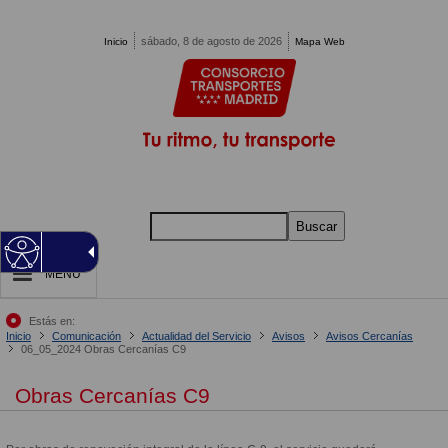
Pasar al contenido principal
sábado, 8 de agosto de 2026
Inicio
Mapa Web
Buscar
MENU
Estás en:
Inicio
Comunicación
Actualidad del Servicio
Avisos
Avisos Cercanías
06_05_2024 Obras Cercanías C9
Obras Cercanías C9