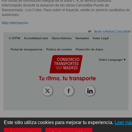
Por obras de renovación integral de la línea C-9, el servicio quedará
interrumpido durante la duración de las obras Cercedilla-Puerto de
Navacerrada - Los Cotos. Para cubrir el trayecto,
existe un servicio sustitutivo de
autobuses.
Más información
Vover a Avisos Cercanías
© CRTM
Accesibilidad web
Datos Abiertos
Normativa
Aviso Legal
Portal de transparencia
Política de cookies
Protección de datos
Select Language
▼
Este sitio utiliza cookies para mejorar tu experiencia.
Leer má