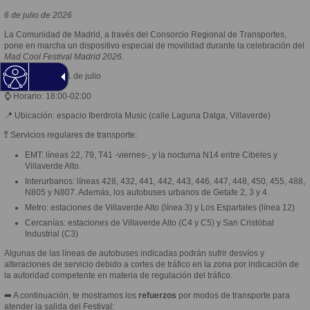
6 de julio de 2026
La Comunidad de Madrid, a través del Consorcio Regional de Transportes,
pone en marcha un dispositivo especial de movilidad durante la celebración del
Mad Cool Festival Madrid 2026
.
📆 Fechas: 8 al 11 de julio
⌚️ Horario: 18:00-02:00
📍 Ubicación: espacio Iberdrola Music (calle Laguna Dalga, Villaverde)
🚏 Servicios regulares de transporte:
EMT: líneas 22, 79, T41 -viernes-, y la nocturna N14 entre Cibeles y
Villaverde Alto.
Interurbanos: líneas 428, 432, 441, 442, 443, 446, 447, 448, 450, 455, 488,
N805 y N807. Además, los autobuses urbanos de Getafe 2, 3 y 4.
Metro: estaciones de Villaverde Alto (línea 3) y Los Espartales (línea 12)
Cercanías: estaciones de Villaverde Alto (C4 y C5) y San Cristóbal
Industrial (C3)
Algunas de las líneas de autobuses indicadas podrán sufrir desvíos y
alteraciones de servicio debido a cortes de tráfico en la zona por indicación de
la autoridad competente en materia de regulación del tráfico.
➡️ A continuación, te mostramos los
refuerzos
por modos de transporte para
atender la salida del Festival: