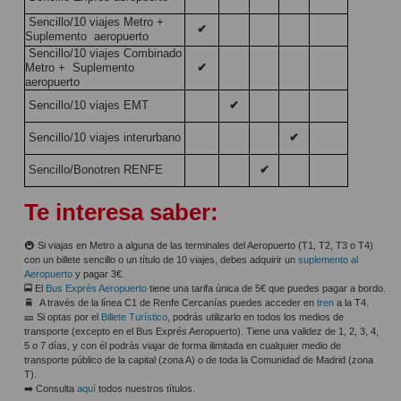
Sencillo/10 viajes Metro +
✔
Suplemento aeropuerto
Sencillo/10 viajes Combinado
Metro + Suplemento
✔
aeropuerto
Sencillo/10 viajes EMT
✔
Sencillo/10 viajes interurbano
✔
Sencillo/Bonotren RENFE
✔
Te interesa saber:
🚇 Si viajas en Metro a alguna de las terminales del Aeropuerto (T1, T2, T3 o T4)
con un billete sencillo o un título de 10 viajes, debes adquirir un
suplemento al
Aeropuerto
y pagar 3€.
🚍 El
Bus Exprés Aeropuerto
tiene una tarifa única de 5€ que puedes pagar a bordo.
🚆 A través de la línea C1 de Renfe Cercanías puedes acceder en
tren
a la T4.
🎫 Si optas por el
Billete Turístico
, podrás utilizarlo en todos los medios de
transporte (excepto en el Bus Exprés Aeropuerto). Tiene una validez de 1, 2, 3, 4,
5 o 7 días, y con él podrás viajar de forma ilimitada en cualquier medio de
transporte público de la capital (zona A) o de toda la Comunidad de Madrid (zona
T).
➡️ Consulta
aquí
todos nuestros títulos.