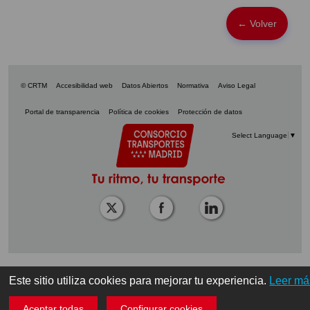
← Volver
© CRTM
Accesibilidad web
Datos Abiertos
Normativa
Aviso Legal
Portal de transparencia
Política de cookies
Protección de datos
Select Language
▼
Este sitio utiliza cookies para mejorar tu experiencia.
Leer má
Aceptar todas
Configurar cookies