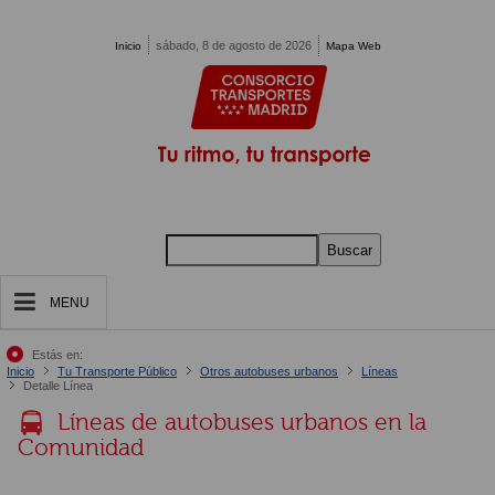
Pasar al contenido principal
sábado, 8 de agosto de 2026
Inicio
Mapa Web
Buscar
MENU
Estás en:
Inicio
Tu Transporte Público
Otros autobuses urbanos
Líneas
Detalle Línea
Líneas de autobuses urbanos en la
Comunidad