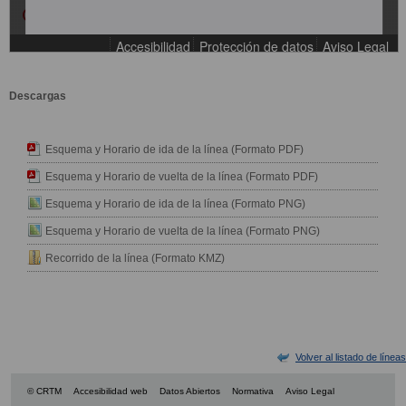
Descargas
Esquema y Horario de ida de la línea (Formato PDF)
Esquema y Horario de vuelta de la línea (Formato PDF)
Esquema y Horario de ida de la línea (Formato PNG)
Esquema y Horario de vuelta de la línea (Formato PNG)
Recorrido de la línea (Formato KMZ)
Volver al listado de líneas
© CRTM
Accesibilidad web
Datos Abiertos
Normativa
Aviso Legal