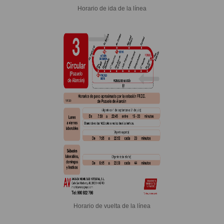
Horario de ida de la línea
Horario de vuelta de la línea