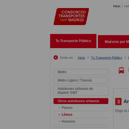
Pasar al contenido principal
Inicio
vie
Tu Transporte Público
Muévete por M
Estás en:
Inicio
Tu Transporte Público
Metro
Metro Ligero / Tranvía
Autobuses urbanos de
Madrid: EMT
Ar
3
Otros autobuses urbanos
Planos
Elige el 
Líneas
Horarios