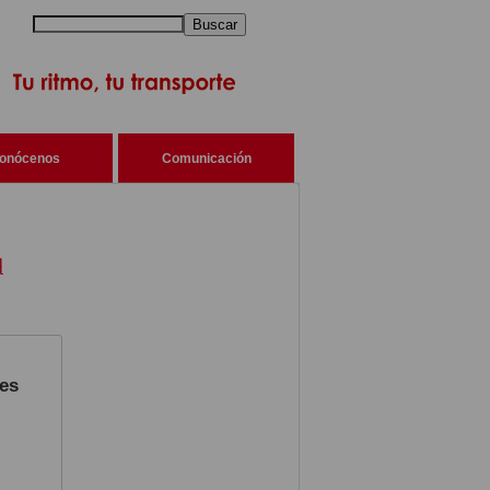
Buscar
onócenos
Comunicación
d
yes