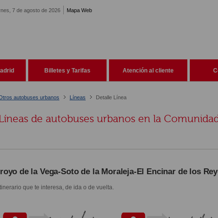
rnes, 7 de agosto de 2026
Mapa Web
adrid
Billetes y Tarifas
Atención al cliente
C
Otros autobuses urbanos
Líneas
Detalle Línea
Líneas de autobuses urbanos en la Comunida
royo de la Vega-Soto de la Moraleja-El Encinar de los Re
itinerario que te interesa, de ida o de vuelta.