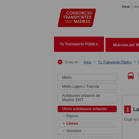
Pasar al contenido principal
Inicio
dom
Tu Transporte Público
Muévete por M
Estás en:
Inicio
Tu Transporte Público
Metro
Metro Ligero / Tranvía
Autobuses urbanos de
Madrid: EMT
La
1
Otros autobuses urbanos
Planos
Elige el 
Líneas
Horarios