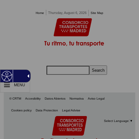
Pasar al contenido principal
Thursday, August 6, 2026
Home
Site Map
Search
MENU
© CRTM
Accesibility
Datos Abiertos
Normativa
Aviso Legal
Cookies policy
Data Protection
Legal Advise
Select Language
▼