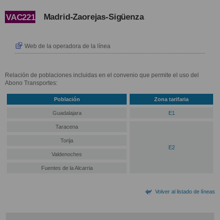
Madrid-Zaorejas-Sigüenza
VAC221
Web de la operadora de la línea
Relación de poblaciones incluidas en el convenio que permite el uso del
Abono Transportes:
Población
Zona tarifaria
Guadalajara
E1
Taracena
Torija
E2
Valdenoches
Fuentes de la Alcarria
Volver al listado de líneas