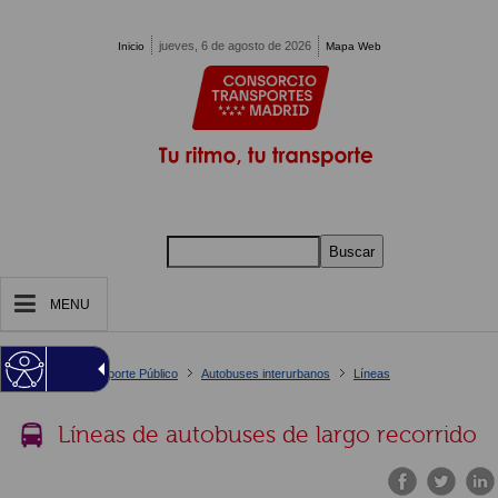
Pasar al contenido principal
jueves, 6 de agosto de 2026
Inicio
Mapa Web
Buscar
MENU
Estás en:
Inicio
Tu Transporte Público
Autobuses interurbanos
Líneas
Detalle Línea
Líneas de autobuses de largo recorrido