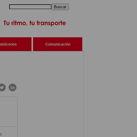
Buscar
onócenos
Comunicación
s: