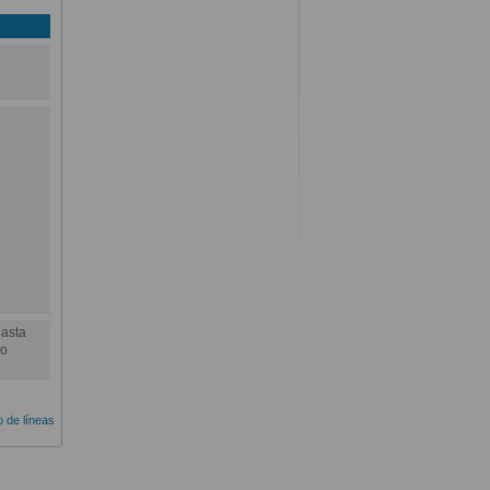
hasta
no
o de líneas