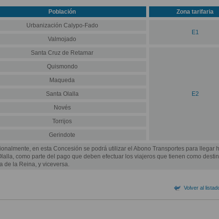
Población
Zona tarifaria
Urbanización Calypo-Fado
E1
Valmojado
Santa Cruz de Retamar
Quismondo
Maqueda
Santa Olalla
E2
Novés
Torrijos
Gerindote
onalmente, en esta Concesión se podrá utilizar el Abono Transportes para llegar 
lalla, como parte del pago que deben efectuar los viajeros que tienen como desti
a de la Reina, y viceversa.
Volver al listad