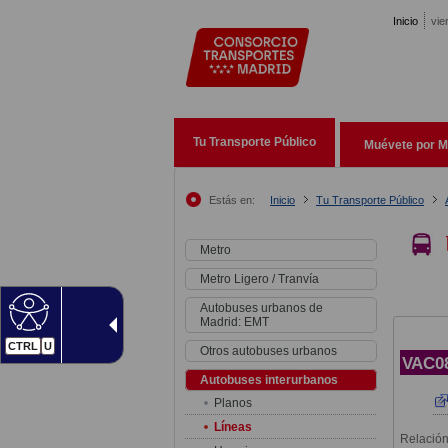
Pasar al contenido principal
Inicio
vie
Tu Transporte Público
Muévete por M
Estás en:
Inicio
Tu Transporte Público
Metro
Metro Ligero / Tranvía
Autobuses urbanos de
Madrid: EMT
CTRL
U
Otros autobuses urbanos
VAC0
Autobuses interurbanos
Planos
Líneas
Relación